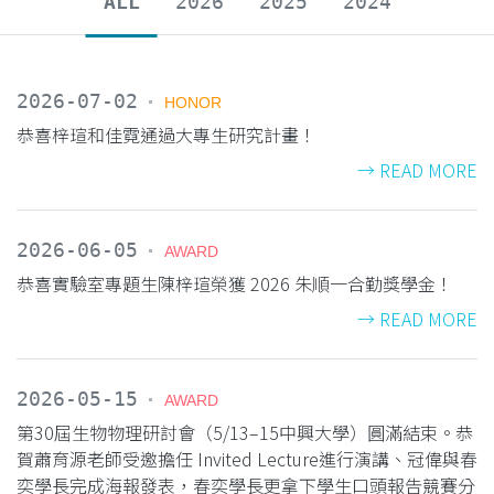
ALL
2026
2025
2024
2026-07-02
HONOR
恭喜梓瑄和佳霓通過大專生研究計畫！
→ READ MORE
2026-06-05
AWARD
恭喜實驗室專題生陳梓瑄榮獲 2026 朱順一合勤獎學金！
→ READ MORE
2026-05-15
AWARD
第30屆生物物理研討會（5/13–15中興大學）圓滿結束。恭
賀蕭育源老師受邀擔任 Invited Lecture進行演講、冠偉與春
奕學長完成海報發表，春奕學長更拿下學生口頭報告競賽分